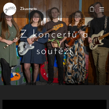
Zkusmeto
Z koncertů a
soutěží