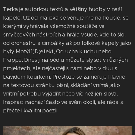
Terka je autorkou textů a většiny hudby v naší
kapele. Už od malička se věnuje hře na housle, se
kterými vyhrávala všemožné soutěže ve
smyčcových nástrojích a hrála všude, kde to šlo,
od orchestru a cimbálky až po folkové kapely, jako
byly Motýlí )D(efekt, Od ucha k uchu nebo
Frappe. Dnes ji na pódiu můžete slyšet v různých
projektech, ale nejčastěji s námi nebo v duu s
Davidem Kourkem. Přestože se zaměřuje hlavně
na textovou stránku písní, skládání vnímá jako
vnitřní potřebu vyjádřit něco víc než jen slova.
Inspiraci nachází často ve svém okolí, ale ráda si
přečte i kvalitní poezii.