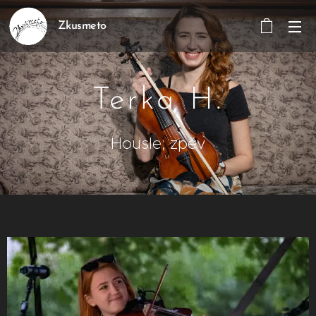
Zkusmeto
Terka H.
Housle, zpěv