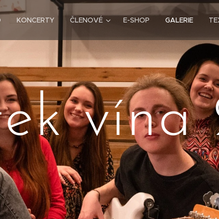
D
KONCERTY
ČLENOVÉ
E-SHOP
GALERIE
TE
ek vína