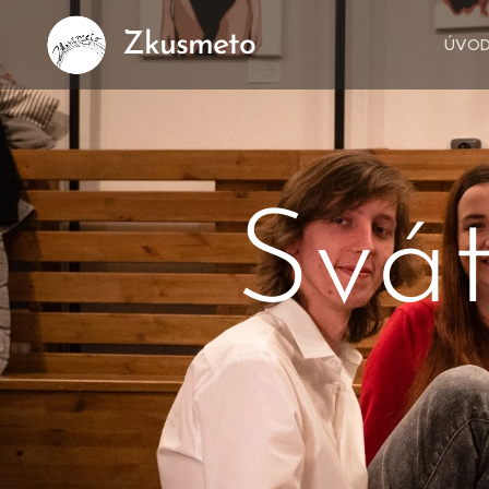
Zkusmeto
ÚVO
Svát