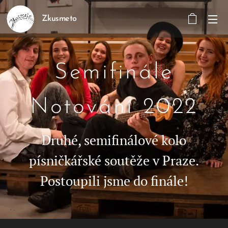
Zkusmeto
Semifinále
Notování 2022
Druhé, semifinálové kolo
písničkářské soutěže v Praze.
Postoupili jsme do finále!