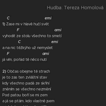
Hudba: Tereza Homolová
C emi
1)
Zase mi v hlavě hučí svět
F ami
vyhodit ze stolu všechno to smetí
C emi
a na nic těžkýho už nemyslet
F ami
já vím, pořád tě něco nutí
2)
Občas obejme tě strach
je to zas ten zvláštní stav
kdy všechno padá ze skříní
zněním se všechno nezmění
Pod patou boří se mi zem
a já se ptám, kdo vlastně jsem