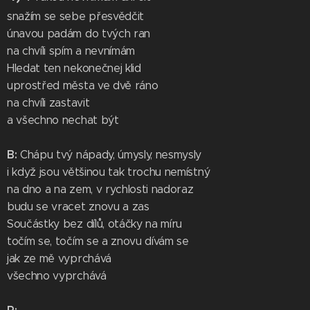
snažím se sebe přesvědčit
únavou padám do tvých ran
na chvíli spím a nevnímám
Hledat ten nekonečnej klid
uprostřed města ve dvě ráno
na chvíli zastavit
a všechno nechat být
B:
Chápu tvý nápady, úmysly, nesmysly
i když jsou většinou tak trochu nemístný
na dno a na zem, v rychlosti nadoraz
budu se vracet znovu a zas
Součástky bez dílů, otáčky na míru
točím se, točím se a znovu dívám se
jak ze mě vyprchává
všechno vyprchává