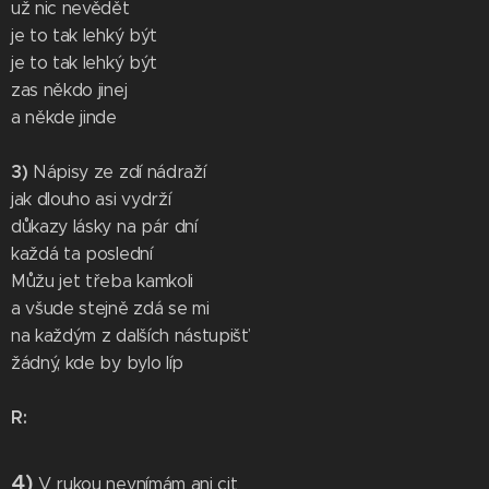
už nic nevědět
je to tak lehký být
je to tak lehký být
zas někdo jinej
a někde jinde
3)
Nápisy ze zdí nádraží
jak dlouho asi vydrží
důkazy lásky na pár dní
každá ta poslední
Můžu jet třeba kamkoli
a všude stejně zdá se mi
na každým z dalších nástupišť
žádný, kde by bylo líp
R:
4)
V rukou nevnímám ani cit