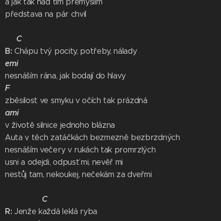
a jak tak nad tím přemýšlím
představa na pár chvil
C
B:
Chápu tvý pocity, potřeby, nálady
emi
nesnáším rána, jak bodají do hlavy
F
zběsilost ve smyku v očích tak prázdná
ami
v životě silnice jednoho blázna
Auta v těch zatáčkách bezmezně bezbrzdných
nesnáším večery v rukách tak promrzlých
usni a odejdi, odpusť mi, nevěř mi
nestůj tam, nekoukej, nečekám za dveřmi
C
R:
Jenže každá leklá ryba