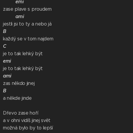
emi
zase plave s proudem
ami
jestli jsi to ty a nebo já
B
každý se v tom najdem
C
je to tak lehký být
emi
je to tak lehký být
ami
zas někdo jinej
B
a někde jinde
Dřevo zase hoří
a v ohni vidíš jinej svět
možná bylo by to lepší