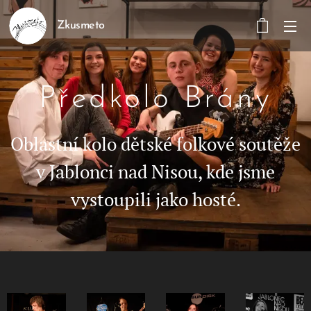
Zkusmeto
Předkolo Brány
Oblastní kolo dětské folkové soutěže
v Jablonci nad Nisou, kde jsme
vystoupili jako hosté.