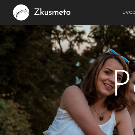
Zkusmeto
ÚVO
P