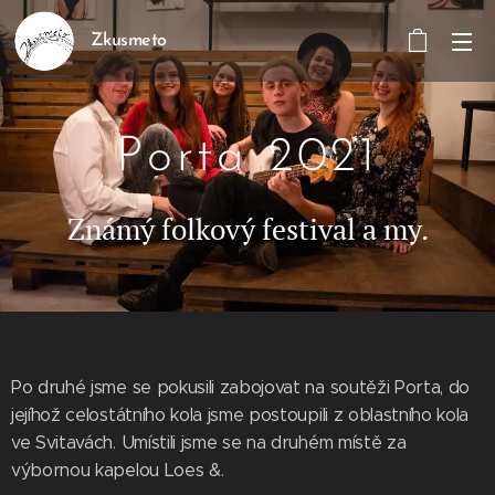
Zkusmeto
Porta 2021
Známý folkový festival a my.
Po druhé jsme se pokusili zabojovat na soutěži Porta, do
jejíhož celostátního kola jsme postoupili z oblastního kola
ve Svitavách. Umístili jsme se na druhém místě za
výbornou kapelou Loes &.