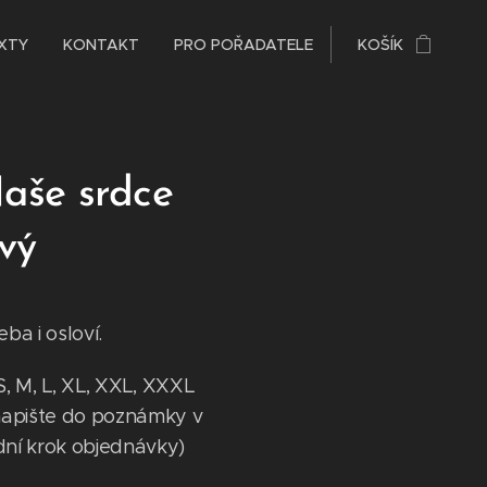
XTY
KONTAKT
PRO POŘADATELE
KOŠÍK
Naše srdce
ový
ba i osloví.
 S, M, L, XL, XXL, XXXL
 napište do poznámky v
dní krok objednávky)