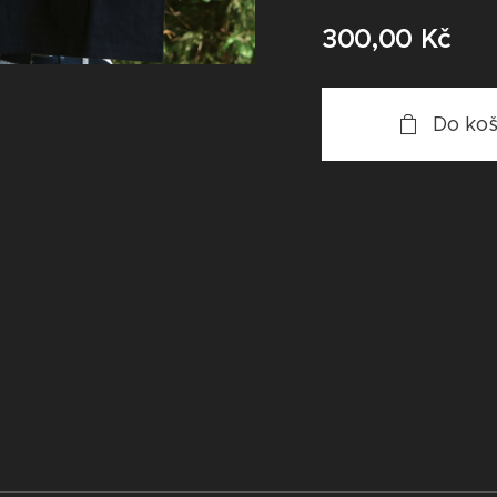
300,00
Kč
Do koš