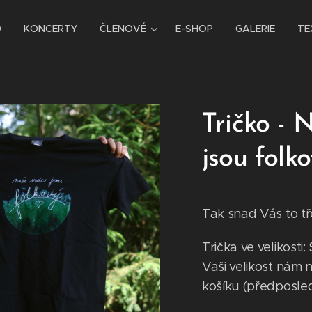
D
KONCERTY
ČLENOVÉ
E-SHOP
GALERIE
TE
Tričko - 
jsou folk
Tak snad Vás to tře
Trička ve velikosti:
Vaši velikost nám
košíku (předposle