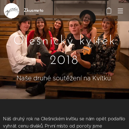
Zkusmeto
Olešnický kvítek
2018
Naše druhé soutěžení na Kvítku.
Náš druhý rok na Olešnickém kvítku se nám opět podařilo
vyhrát cenu diváků. První místo od poroty jsme