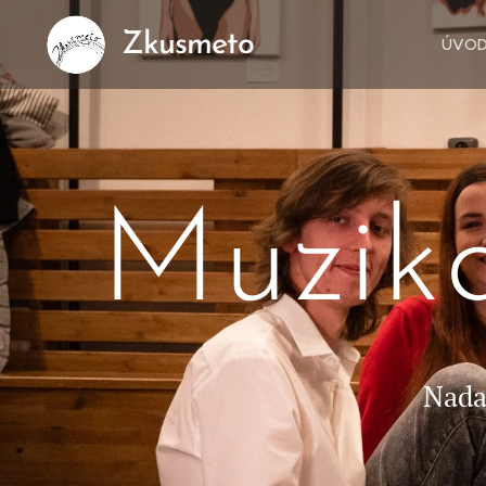
Zkusmeto
ÚVO
Muzika
Nada