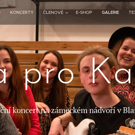
D
KONCERTY
ČLENOVÉ
E-SHOP
GALERIE
TE
 pro Ka
ční koncert na zámeckém nádvoří v Bla