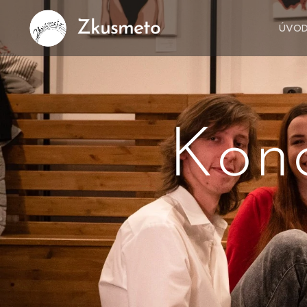
Zkusmeto
ÚVO
Konc