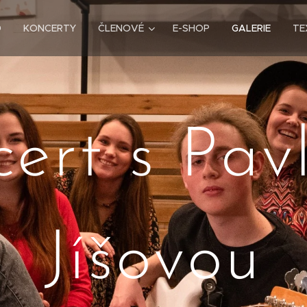
D
KONCERTY
ČLENOVÉ
E-SHOP
GALERIE
TE
ert s Pav
Jíšovou