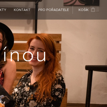
XTY
KONTAKT
PRO POŘADATELE
KOŠÍK
línou