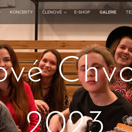
D
KONCERTY
ČLENOVÉ
E-SHOP
GALERIE
TE
ové Chv
2023