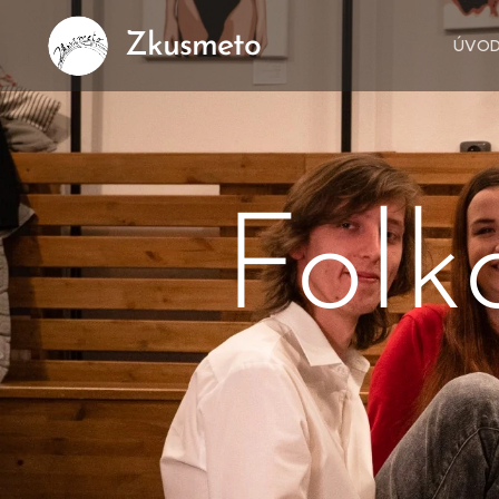
Zkusmeto
ÚVO
Folk