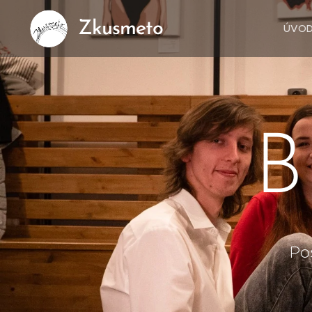
Zkusmeto
ÚVO
B
Po