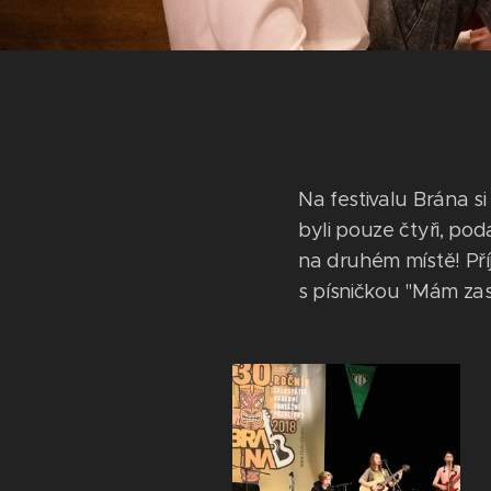
Na festivalu Brána s
byli pouze čtyři, pod
na druhém místě! Př
s písničkou "Mám zas