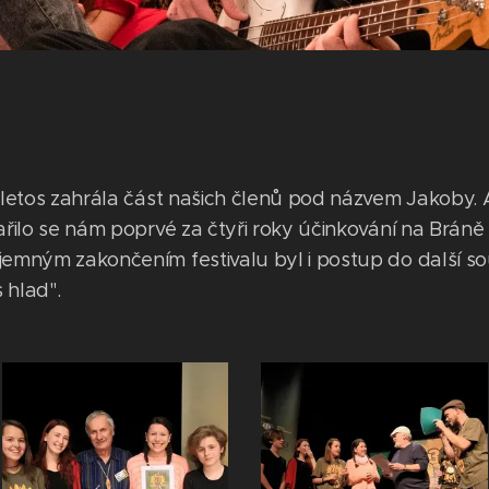
i letos zahrála část našich členů pod názvem Jakoby. 
ařilo se nám poprvé za čtyři roky účinkování na Bráně 
íjemným zakončením festivalu byl i postup do další
 hlad".