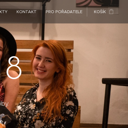
XTY
KONTAKT
PRO POŘADATELE
KOŠÍK
18
by.