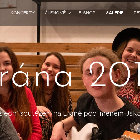
D
KONCERTY
ČLENOVÉ
E-SHOP
GALERIE
TE
rána 20
slední soutěžení na Bráně pod jménem Jako