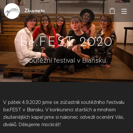
Zkusmeto
be.FEST 2020
Soutěžní festival v Blansku.
V pátek 4.9.2020 jsme se zúčastnili soutěžního festivalu
be.FEST v Blansku. V konkurenci starších a mnohem
zkušenějších kapel jsme si nakonec odvezli ocenění Vás,
diváků. Děkujeme mockrát!